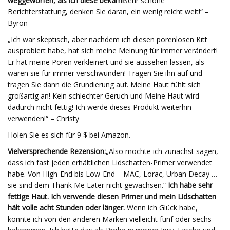
weggeworfen, als ich diese bekam!
Sehr schöne
Berichterstattung, denken Sie daran, ein wenig reicht weit!“ –
Byron
„Ich war skeptisch, aber nachdem ich diesen porenlosen Kitt
ausprobiert habe, hat sich meine Meinung für immer verändert!
Er hat meine Poren verkleinert und sie aussehen lassen, als
wären sie für immer verschwunden! Tragen Sie ihn auf und
tragen Sie dann die Grundierung auf. Meine Haut fühlt sich
großartig an! Kein schlechter Geruch und Meine Haut wird
dadurch nicht fettig! Ich werde dieses Produkt weiterhin
verwenden!“ – Christy
Holen Sie es sich für 9 $ bei Amazon.
Vielversprechende Rezension:
„Also möchte ich zunächst sagen,
dass ich fast jeden erhältlichen Lidschatten-Primer verwendet
habe. Von High-End bis Low-End – MAC, Lorac, Urban Decay …
sie sind dem Thank Me Later nicht gewachsen.“
Ich habe sehr
fettige Haut. Ich verwende diesen Primer und mein Lidschatten
hält volle acht Stunden oder länger.
Wenn ich Glück habe,
könnte ich von den anderen Marken vielleicht fünf oder sechs