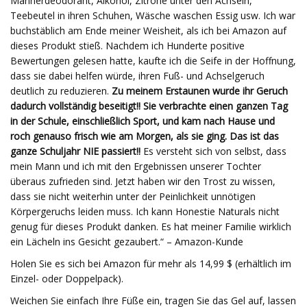
Männerdeodorant, Alkohol, Zitrone unter den Achseln,
Teebeutel in ihren Schuhen, Wäsche waschen Essig usw. Ich war
buchstäblich am Ende meiner Weisheit, als ich bei Amazon auf
dieses Produkt stieß. Nachdem ich Hunderte positive
Bewertungen gelesen hatte, kaufte ich die Seife in der Hoffnung,
dass sie dabei helfen würde, ihren Fuß- und Achselgeruch
deutlich zu reduzieren.
Zu meinem Erstaunen wurde ihr Geruch
dadurch vollständig beseitigt!! Sie verbrachte einen ganzen Tag
in der Schule, einschließlich Sport, und kam nach Hause und
roch genauso frisch wie am Morgen, als sie ging. Das ist das
ganze Schuljahr NIE passiert!!
Es versteht sich von selbst, dass
mein Mann und ich mit den Ergebnissen unserer Tochter
überaus zufrieden sind. Jetzt haben wir den Trost zu wissen,
dass sie nicht weiterhin unter der Peinlichkeit unnötigen
Körpergeruchs leiden muss. Ich kann Honestie Naturals nicht
genug für dieses Produkt danken. Es hat meiner Familie wirklich
ein Lächeln ins Gesicht gezaubert.“ – Amazon-Kunde
Holen Sie es sich bei Amazon für mehr als 14,99 $ (erhältlich im
Einzel- oder Doppelpack).
Weichen Sie einfach Ihre Füße ein, tragen Sie das Gel auf, lassen