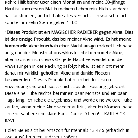
Röhre.
Hält bisher über einen Monat an und meine 30-jährige
Haut ist zum ersten Mal in meinem Leben rein.
Nichts anderes
hat funktioniert, und ich habe alles versucht. Ich wünschte, ich
könnte ihm zehn Sterne geben.“ –LC
"
Dieses Produkt ist ein MAGISCHER RADIERER gegen Akne
.
Dies
ist das einzige Produkt, das bei meiner Akne wirkt. Es hat meine
hormonelle Akne innerhalb einer Nacht ausgetrocknet
! Ich habe
aufgrund des Menstruationszyklus leichte hormonelle Akne,
aber nachdem ich dieses Gel jede Nacht verwendet und die
Anweisungen in der Packung befolgt habe, ist es nicht mehr
da
hat mir wirklich geholfen, Akne und dunkle Flecken
loszuwerden
. Dieses Produkt hat mich bei der ersten
Anwendung und auch später nicht aus der Fassung gebracht.
Diese eine Tube reichte bei mir ein paar Monate und ein paar
Tage lang. Ich liebe die Ergebnisse und werde eine weitere Tube
kaufen, wenn meine Akne wieder auftritt, aber im Moment habe
ich eine saubere und klare Haut. Danke Differin!“ –KARTHICK
RAVI
Holen Sie es sich bei Amazon für mehr als 13,47 $ (erhältlich in
zwei Ausführungen und vier Größen).