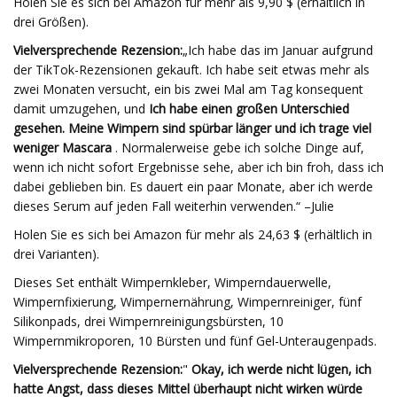
Holen Sie es sich bei Amazon für mehr als 9,90 $ (erhältlich in
drei Größen).
Vielversprechende Rezension:
„Ich habe das im Januar aufgrund
der TikTok-Rezensionen gekauft. Ich habe seit etwas mehr als
zwei Monaten versucht, ein bis zwei Mal am Tag konsequent
damit umzugehen, und
Ich habe einen großen Unterschied
gesehen. Meine Wimpern sind spürbar länger und ich trage viel
weniger Mascara
. Normalerweise gebe ich solche Dinge auf,
wenn ich nicht sofort Ergebnisse sehe, aber ich bin froh, dass ich
dabei geblieben bin. Es dauert ein paar Monate, aber ich werde
dieses Serum auf jeden Fall weiterhin verwenden.“ –Julie
Holen Sie es sich bei Amazon für mehr als 24,63 $ (erhältlich in
drei Varianten).
Dieses Set enthält Wimpernkleber, Wimperndauerwelle,
Wimpernfixierung, Wimpernernährung, Wimpernreiniger, fünf
Silikonpads, drei Wimpernreinigungsbürsten, 10
Wimpernmikroporen, 10 Bürsten und fünf Gel-Unteraugenpads.
Vielversprechende Rezension:
"
Okay, ich werde nicht lügen, ich
hatte Angst, dass dieses Mittel überhaupt nicht wirken würde