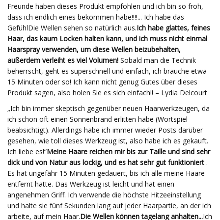
Freunde haben dieses Produkt empfohlen und ich bin so froh,
dass ich endlich eines bekommen habe!!!!... Ich habe das
Gefühl
Die Wellen sehen so natürlich aus.
Ich habe glattes, feines
Haar, das kaum Locken halten kann, und ich muss nicht einmal
Haarspray verwenden, um diese Wellen beizubehalten,
außerdem verleiht es viel Volumen!
Sobald man die Technik
beherrscht, geht es superschnell und einfach, ich brauche etwa
15 Minuten oder so! Ich kann nicht genug Gutes über dieses
Produkt sagen, also holen Sie es sich einfach!! – Lydia Delcourt
„Ich bin immer skeptisch gegenüber neuen Haarwerkzeugen, da
ich schon oft einen Sonnenbrand erlitten habe (Wortspiel
beabsichtigt). Allerdings habe ich immer wieder Posts darüber
gesehen, wie toll dieses Werkzeug ist, also habe ich es gekauft.
Ich liebe es!“
Meine Haare reichen mir bis zur Taille und sind sehr
dick und von Natur aus lockig, und es hat sehr gut funktioniert
.
Es hat ungefähr 15 Minuten gedauert, bis ich alle meine Haare
entfernt hatte. Das Werkzeug ist leicht und hat einen
angenehmen Griff. Ich verwende die höchste Hitzeeinstellung
und halte sie fünf Sekunden lang auf jeder Haarpartie, an der ich
arbeite, auf mein Haar.
Die Wellen können tagelang anhalten...
Ich