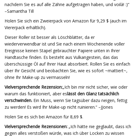
nachdem Sie es auf alle Zähne aufgetragen haben, und voilà! :)“
–Samantha Till
Holen Sie sich ein Zweierpack von Amazon für 9,29 $ (auch im
Viererpack erhältlich).
Dieser Roller ist besser als Löschblätter, da er
wiederverwendbar ist und Sie nach einem Wochenende voller
Ereignisse keinen Stapel gebrauchter Papiere unten in Ihrer
Handtasche finden. Es besteht aus Vulkangestein, das das
überschüssige Öl auf Ihrer Haut absorbiert. Rollen Sie es einfach
über Ihr Gesicht und beobachten Sie, wie es sofort ~mattiert~,
ohne Ihr Make-up zu vermasseln!
Vielversprechende Rezension:
„Ich bin mir nicht sicher, wie oder
warum das funktioniert, aber es
lässt den Glanz tatsächlich
verschwinden.
Ein Muss, wenn Sie tagsüber dazu neigen, fettig
zu werden! Es wird Ihr Make-up nicht ruinieren.“ –JJones
Holen Sie es sich bei Amazon für 8,69 $.
Vielversprechende Rezensionen:
„Ich hätte nie geglaubt, dass ich
gegen alles verstoßen würde, was ich über Locken zu wissen