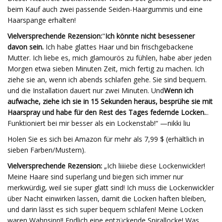
beim Kauf auch zwei passende Seiden-Haargummis und eine
Haarspange erhalten!
Vielversprechende Rezension:
"
Ich könnte nicht besessener
davon sein.
Ich habe glattes Haar und bin frischgebackene
Mutter. Ich liebe es, mich glamourös zu fühlen, habe aber jeden
Morgen etwa sieben Minuten Zeit, mich fertig zu machen. Ich
ziehe sie an, wenn ich abends schlafen gehe. Sie sind bequem.
und die Installation dauert nur zwei Minuten. Und
Wenn ich
aufwache, ziehe ich sie in 15 Sekunden heraus, besprühe sie mit
Haarspray und habe für den Rest des Tages federnde Locken.
..
Funktioniert bei mir besser als ein Lockenstab!“ —nikki liu
Holen Sie es sich bei Amazon für mehr als 7,99 $ (erhältlich in
sieben Farben/Mustern).
Vielversprechende Rezension:
„Ich liiiiebe diese Lockenwickler!
Meine Haare sind superlang und biegen sich immer nur
merkwürdig, weil sie super glatt sind! Ich muss die Lockenwickler
über Nacht einwirken lassen, damit die Locken haften bleiben,
und darin lässt es sich super bequem schlafen! Meine Locken
waren Wahnsinn!! Endlich eine entzückende Spirallocke! Was