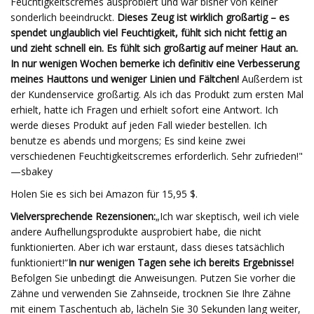
Feuchtigkeitscremes ausprobiert und war bisher von keiner
sonderlich beeindruckt.
Dieses Zeug ist wirklich großartig – es
spendet unglaublich viel Feuchtigkeit, fühlt sich nicht fettig an
und zieht schnell ein. Es fühlt sich großartig auf meiner Haut an.
In nur wenigen Wochen bemerke ich definitiv eine Verbesserung
meines Hauttons und weniger Linien und Fältchen!
Außerdem ist
der Kundenservice großartig. Als ich das Produkt zum ersten Mal
erhielt, hatte ich Fragen und erhielt sofort eine Antwort. Ich
werde dieses Produkt auf jeden Fall wieder bestellen. Ich
benutze es abends und morgens; Es sind keine zwei
verschiedenen Feuchtigkeitscremes erforderlich. Sehr zufrieden!"
—sbakey
Holen Sie es sich bei Amazon für 15,95 $.
Vielversprechende Rezensionen:
„Ich war skeptisch, weil ich viele
andere Aufhellungsprodukte ausprobiert habe, die nicht
funktionierten. Aber ich war erstaunt, dass dieses tatsächlich
funktioniert!“
In nur wenigen Tagen sehe ich bereits Ergebnisse!
Befolgen Sie unbedingt die Anweisungen. Putzen Sie vorher die
Zähne und verwenden Sie Zahnseide, trocknen Sie Ihre Zähne
mit einem Taschentuch ab, lächeln Sie 30 Sekunden lang weiter,