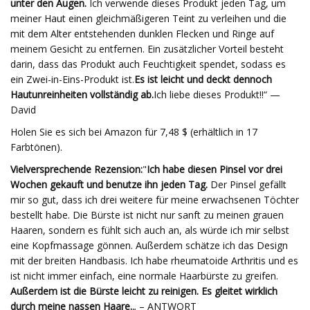
unter den Augen.
Ich verwende dieses Produkt jeden Tag, um
meiner Haut einen gleichmäßigeren Teint zu verleihen und die
mit dem Alter entstehenden dunklen Flecken und Ringe auf
meinem Gesicht zu entfernen. Ein zusätzlicher Vorteil besteht
darin, dass das Produkt auch Feuchtigkeit spendet, sodass es
ein Zwei-in-Eins-Produkt ist.
Es ist leicht und deckt dennoch
Hautunreinheiten vollständig ab.
Ich liebe dieses Produkt!!“ —
David
Holen Sie es sich bei Amazon für 7,48 $ (erhältlich in 17
Farbtönen).
Vielversprechende Rezension:
"
Ich habe diesen Pinsel vor drei
Wochen gekauft und benutze ihn jeden Tag.
Der Pinsel gefällt
mir so gut, dass ich drei weitere für meine erwachsenen Töchter
bestellt habe. Die Bürste ist nicht nur sanft zu meinen grauen
Haaren, sondern es fühlt sich auch an, als würde ich mir selbst
eine Kopfmassage gönnen. Außerdem schätze ich das Design
mit der breiten Handbasis. Ich habe rheumatoide Arthritis und es
ist nicht immer einfach, eine normale Haarbürste zu greifen.
Außerdem ist die Bürste leicht zu reinigen. Es gleitet wirklich
durch meine nassen Haare.
„ – ANTWORT