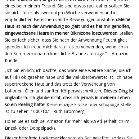
eines bei meinem Freund. Sie sind etwas rau, daher sollten Sie
sie nicht öfter als zweimal pro Woche verwenden und in
empfindlichen Bereichen sanfte Bewegungen ausführen.
Meine
Haut ist nach der Anwendung so glatt und es hat mir geholfen,
eingewachsene Haare in meiner Bikinizone loszuwerden.
Stellen
Sie einfach sicher, dass Sie nach der Anwendung Feuchtigkeit
spenden! Ich freue mich darauf, es zu verwenden, wenn ich in
den Sommermonaten künstliche Bräune auftrage.“ – Amazon-
Kunde
„Ich bin ehrlich; ich dachte, das wäre eine weitere Sache, die ich
auf TikTok gesehen habe und die viel überbewertet ist. Ich habe
supertrockene Haut und das trotz der Verwendung von
Lotionen, Ölen und sanften Körperwaschmitteln.
Dieses Ding ist
unglaublich. Ich glaube nicht, dass ich jemals in meinem Leben
so ein Peeling hatte!
Keine einzige Flocke oder schuppige Stelle
ist zu sehen. 1000/10.“ –Ruth Bromberg
Holen Sie es sich bei Amazon für mehr als 9,99 $ (erhältlich im
Einzel- oder Doppelpack).
Dieser hitzefreie Lockenwickler wird als Set geliefert, sodass Sie