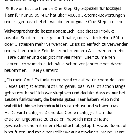
PS Revlon hat auch einen One-Step Styler
speziell für lockiges
Haar
für nur 39,99 $! Er hat über 40.000 5-Sterne-Bewertungen
und ist genauso beliebt wie dieser originale One-Step-Trockner.
Vielversprechende Rezensionen:
„Ich liebe dieses Produkt
absolut. Seitdem ich es gekauft habe, musste ich keinen Föhn
oder Glätteisen mehr verwenden. Es ist so einfach zu verwenden
und halbiert meine Zeit. Mit zunehmendem Alter werden meine
Haare dünner und das gibt mir viel mehr Fülle.“ zu meinen
Haaren. Ich wünschte, ich hätte schon vor Jahren eines davon
bekommen. —Kelly Carreiro
„Oh mein Gott! Es funktioniert wirklich auf natürlichem 4c-Haar!!
Dieses Ding ist erstaunlich und genau das, was ich schon lange
gebraucht habe!“
Ich war skeptisch und dachte, dass es nur bei
Leuten funktioniert, die bereits gutes Haar haben. Also nicht
wahr!!! Ich bin so beeindruckt!
Es ist robust und schwer. Das
Heiße wird richtig heiß und das Coole richtig geil! Um die
erzielten Ergebnisse zu erzielen, habe ich meine Haare
gewaschen und mit einem Handtuch abgetupft. Etwas Rizinusöl
hinzufügen und mit einer Rollbewegung trocknen. Meine Haare