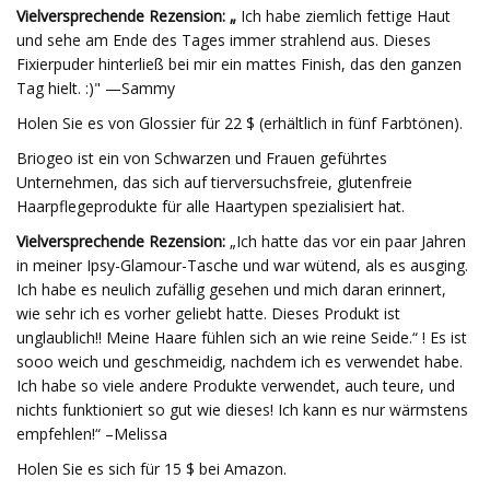
Vielversprechende Rezension: „
Ich habe ziemlich fettige Haut
und sehe am Ende des Tages immer strahlend aus. Dieses
Fixierpuder hinterließ bei mir ein mattes Finish, das den ganzen
Tag hielt. :)" —Sammy
Holen Sie es von Glossier für 22 $ (erhältlich in fünf Farbtönen).
Briogeo ist ein von Schwarzen und Frauen geführtes
Unternehmen, das sich auf tierversuchsfreie, glutenfreie
Haarpflegeprodukte für alle Haartypen spezialisiert hat.
Vielversprechende Rezension:
„Ich hatte das vor ein paar Jahren
in meiner Ipsy-Glamour-Tasche und war wütend, als es ausging.
Ich habe es neulich zufällig gesehen und mich daran erinnert,
wie sehr ich es vorher geliebt hatte. Dieses Produkt ist
unglaublich!! Meine Haare fühlen sich an wie reine Seide.“ ! Es ist
sooo weich und geschmeidig, nachdem ich es verwendet habe.
Ich habe so viele andere Produkte verwendet, auch teure, und
nichts funktioniert so gut wie dieses! Ich kann es nur wärmstens
empfehlen!“ –Melissa
Holen Sie es sich für 15 $ bei Amazon.