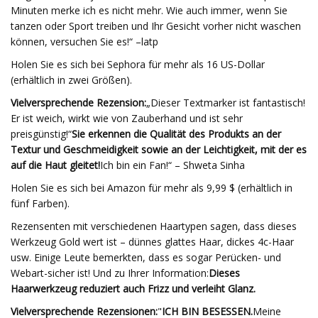
Minuten merke ich es nicht mehr. Wie auch immer, wenn Sie
tanzen oder Sport treiben und Ihr Gesicht vorher nicht waschen
können, versuchen Sie es!“ –latp
Holen Sie es sich bei Sephora für mehr als 16 US-Dollar
(erhältlich in zwei Größen).
Vielversprechende Rezension:
„Dieser Textmarker ist fantastisch!
Er ist weich, wirkt wie von Zauberhand und ist sehr
preisgünstig!“
Sie erkennen die Qualität des Produkts an der
Textur und Geschmeidigkeit sowie an der Leichtigkeit, mit der es
auf die Haut gleitet!
Ich bin ein Fan!“ – Shweta Sinha
Holen Sie es sich bei Amazon für mehr als 9,99 $ (erhältlich in
fünf Farben).
Rezensenten mit verschiedenen Haartypen sagen, dass dieses
Werkzeug Gold wert ist – dünnes glattes Haar, dickes 4c-Haar
usw. Einige Leute bemerkten, dass es sogar Perücken- und
Webart-sicher ist! Und zu Ihrer Information:
Dieses
Haarwerkzeug reduziert auch Frizz und verleiht Glanz.
Vielversprechende Rezensionen:
"
ICH BIN BESESSEN.
Meine