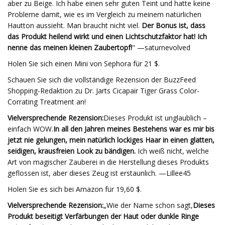
aber zu Beige. Ich habe einen sehr guten Teint und hatte keine
Probleme damit, wie es im Vergleich zu meinem natürlichen
Hautton aussieht. Man braucht nicht viel.
Der Bonus ist, dass
das Produkt heilend wirkt und einen Lichtschutzfaktor hat! Ich
nenne das meinen kleinen Zaubertopf!
" —saturnevolved
Holen Sie sich einen Mini von Sephora für 21 $.
Schauen Sie sich die vollständige Rezension der BuzzFeed
Shopping-Redaktion zu Dr. Jarts Cicapair Tiger Grass Color-
Corrating Treatment an!
Vielversprechende Rezension:
Dieses Produkt ist unglaublich –
einfach WOW.
In all den Jahren meines Bestehens war es mir bis
jetzt nie gelungen, mein natürlich lockiges Haar in einen glatten,
seidigen, krausfreien Look zu bändigen.
Ich weiß nicht, welche
Art von magischer Zauberei in die Herstellung dieses Produkts
geflossen ist, aber dieses Zeug ist erstaunlich. —Lillee45
Holen Sie es sich bei Amazon für 19,60 $.
Vielversprechende Rezension:
„Wie der Name schon sagt,
Dieses
Produkt beseitigt Verfärbungen der Haut oder dunkle Ringe