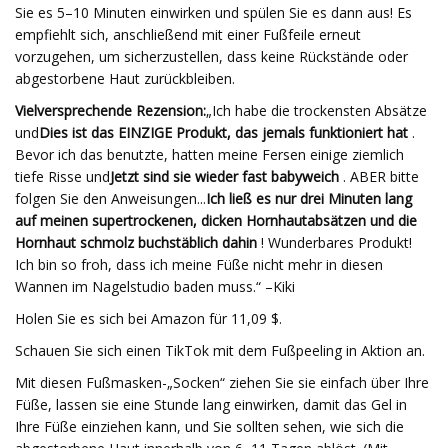
Sie es 5–10 Minuten einwirken und spülen Sie es dann aus! Es
empfiehlt sich, anschließend mit einer Fußfeile erneut
vorzugehen, um sicherzustellen, dass keine Rückstände oder
abgestorbene Haut zurückbleiben.
Vielversprechende Rezension:
„Ich habe die trockensten Absätze
und
Dies ist das EINZIGE Produkt, das jemals funktioniert hat
.
Bevor ich das benutzte, hatten meine Fersen einige ziemlich
tiefe Risse und
Jetzt sind sie wieder fast babyweich
. ABER bitte
folgen Sie den Anweisungen...
Ich ließ es nur drei Minuten lang
auf meinen supertrockenen, dicken Hornhautabsätzen und die
Hornhaut schmolz buchstäblich dahin
! Wunderbares Produkt!
Ich bin so froh, dass ich meine Füße nicht mehr in diesen
Wannen im Nagelstudio baden muss.“ –Kiki
Holen Sie es sich bei Amazon für 11,09 $.
Schauen Sie sich einen TikTok mit dem Fußpeeling in Aktion an.
Mit diesen Fußmasken-„Socken“ ziehen Sie sie einfach über Ihre
Füße, lassen sie eine Stunde lang einwirken, damit das Gel in
Ihre Füße einziehen kann, und Sie sollten sehen, wie sich die