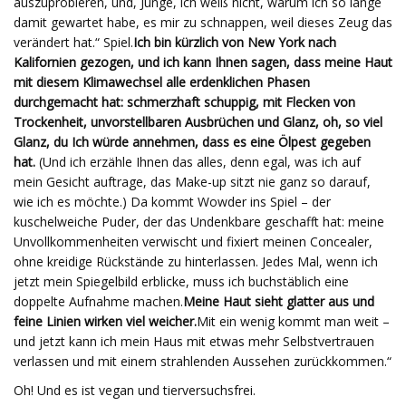
auszuprobieren, und, Junge, ich weiß nicht, warum ich so lange
damit gewartet habe, es mir zu schnappen, weil dieses Zeug das
verändert hat.“ Spiel.
Ich bin kürzlich von New York nach
Kalifornien gezogen, und ich kann Ihnen sagen, dass meine Haut
mit diesem Klimawechsel alle erdenklichen Phasen
durchgemacht hat: schmerzhaft schuppig, mit Flecken von
Trockenheit, unvorstellbaren Ausbrüchen und Glanz, oh, so viel
Glanz, du Ich würde annehmen, dass es eine Ölpest gegeben
hat.
(Und ich erzähle Ihnen das alles, denn egal, was ich auf
mein Gesicht auftrage, das Make-up sitzt nie ganz so darauf,
wie ich es möchte.) Da kommt Wowder ins Spiel – der
kuschelweiche Puder, der das Undenkbare geschafft hat: meine
Unvollkommenheiten verwischt und fixiert meinen Concealer,
ohne kreidige Rückstände zu hinterlassen. Jedes Mal, wenn ich
jetzt mein Spiegelbild erblicke, muss ich buchstäblich eine
doppelte Aufnahme machen.
Meine Haut sieht glatter aus und
feine Linien wirken viel weicher.
Mit ein wenig kommt man weit –
und jetzt kann ich mein Haus mit etwas mehr Selbstvertrauen
verlassen und mit einem strahlenden Aussehen zurückkommen.“
Oh! Und es ist vegan und tierversuchsfrei.