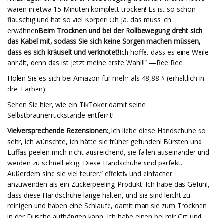
waren in etwa 15 Minuten komplett trocken! Es ist so schön
flauschig und hat so viel Körper! Oh ja, das muss ich
erwähnen
Beim Trocknen und bei der Rollbewegung dreht sich
das Kabel mit, sodass Sie sich keine Sorgen machen müssen,
dass es sich kräuselt und verknotet!
Ich hoffe, dass es eine Weile
anhält, denn das ist jetzt meine erste Wahl!!“ —Ree Ree
Holen Sie es sich bei Amazon für mehr als 48,88 $ (erhältlich in
drei Farben).
Sehen Sie hier, wie ein TikToker damit seine
Selbstbräunerrückstände entfernt!
Vielversprechende Rezensionen:
„Ich liebe diese Handschuhe so
sehr, ich wünschte, ich hätte sie früher gefunden! Bürsten und
Luffas peelen mich nicht ausreichend, sie fallen auseinander und
werden zu schnell eklig. Diese Handschuhe sind perfekt.
Außerdem sind sie viel teurer.“ effektiv und einfacher
anzuwenden als ein Zuckerpeeling-Produkt. Ich habe das Gefühl,
dass diese Handschuhe lange halten, und sie sind leicht zu
reinigen und haben eine Schlaufe, damit man sie zum Trocknen
in der Dusche aufhängen kann. Ich habe einen bei mir Ort und