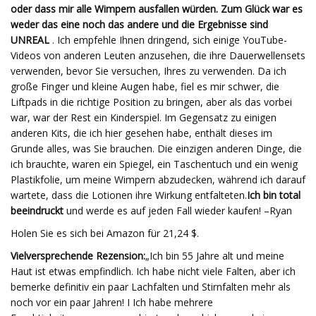
oder dass mir alle Wimpern ausfallen würden. Zum Glück war es
weder das eine noch das andere und die Ergebnisse sind
UNREAL
. Ich empfehle Ihnen dringend, sich einige YouTube-
Videos von anderen Leuten anzusehen, die ihre Dauerwellensets
verwenden, bevor Sie versuchen, Ihres zu verwenden. Da ich
große Finger und kleine Augen habe, fiel es mir schwer, die
Liftpads in die richtige Position zu bringen, aber als das vorbei
war, war der Rest ein Kinderspiel. Im Gegensatz zu einigen
anderen Kits, die ich hier gesehen habe, enthält dieses im
Grunde alles, was Sie brauchen. Die einzigen anderen Dinge, die
ich brauchte, waren ein Spiegel, ein Taschentuch und ein wenig
Plastikfolie, um meine Wimpern abzudecken, während ich darauf
wartete, dass die Lotionen ihre Wirkung entfalteten.
Ich bin total
beeindruckt
und werde es auf jeden Fall wieder kaufen! –Ryan
Holen Sie es sich bei Amazon für 21,24 $.
Vielversprechende Rezension:
„Ich bin 55 Jahre alt und meine
Haut ist etwas empfindlich. Ich habe nicht viele Falten, aber ich
bemerke definitiv ein paar Lachfalten und Stirnfalten mehr als
noch vor ein paar Jahren! I Ich habe mehrere