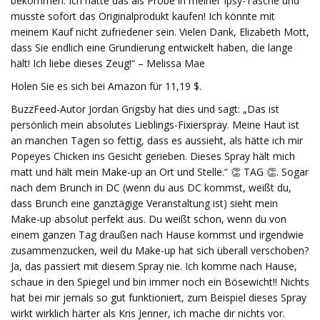
bekommen. Ich hatte das als Probe in meiner Ipsy-Tasche und
musste sofort das Originalprodukt kaufen! Ich könnte mit
meinem Kauf nicht zufriedener sein. Vielen Dank, Elizabeth Mott,
dass Sie endlich eine Grundierung entwickelt haben, die lange
hält! Ich liebe dieses Zeug!“ – Melissa Mae
Holen Sie es sich bei Amazon für 11,19 $.
BuzzFeed-Autor Jordan Grigsby hat dies und sagt: „Das ist
persönlich mein absolutes Lieblings-Fixierspray. Meine Haut ist
an manchen Tagen so fettig, dass es aussieht, als hätte ich mir
Popeyes Chicken ins Gesicht gerieben. Dieses Spray hält mich
matt und hält mein Make-up an Ort und Stelle.“ 👏 TAG 👏. Sogar
nach dem Brunch in DC (wenn du aus DC kommst, weißt du,
dass Brunch eine ganztägige Veranstaltung ist) sieht mein
Make-up absolut perfekt aus. Du weißt schon, wenn du von
einem ganzen Tag draußen nach Hause kommst und irgendwie
zusammenzucken, weil du Make-up hat sich überall verschoben?
Ja, das passiert mit diesem Spray nie. Ich komme nach Hause,
schaue in den Spiegel und bin immer noch ein Bösewicht!! Nichts
hat bei mir jemals so gut funktioniert, zum Beispiel dieses Spray
wirkt wirklich härter als Kris Jenner, ich mache dir nichts vor.