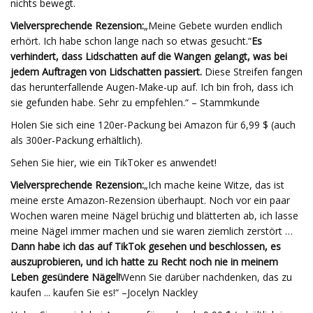
nichts bewegt.
Vielversprechende Rezension:
„Meine Gebete wurden endlich
erhört. Ich habe schon lange nach so etwas gesucht.“
Es
verhindert, dass Lidschatten auf die Wangen gelangt, was bei
jedem Auftragen von Lidschatten passiert.
Diese Streifen fangen
das herunterfallende Augen-Make-up auf. Ich bin froh, dass ich
sie gefunden habe. Sehr zu empfehlen.“ – Stammkunde
Holen Sie sich eine 120er-Packung bei Amazon für 6,99 $ (auch
als 300er-Packung erhältlich).
Sehen Sie hier, wie ein TikToker es anwendet!
Vielversprechende Rezension:
„Ich mache keine Witze, das ist
meine erste Amazon-Rezension überhaupt. Noch vor ein paar
Wochen waren meine Nägel brüchig und blätterten ab, ich lasse
meine Nägel immer machen und sie waren ziemlich zerstört …
Dann habe ich das auf TikTok gesehen und beschlossen, es
auszuprobieren, und ich hatte zu Recht noch nie in meinem
Leben gesündere Nägel!
Wenn Sie darüber nachdenken, das zu
kaufen ... kaufen Sie es!“ –Jocelyn Nackley