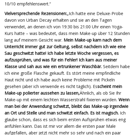
10/10 empfehlenswert.“
Vielversprechende Rezensionen:
„Ich hatte eine Deluxe-Probe
davon von Urban Decay erhalten und sie an den Tagen
verwendet, an denen ich von 19:30 bis 21:00 Uhr einen Yoga-
Kurs hatte – was bedeutet, dass mein Make-up über 12 Stunden
lang auf meinem Gesicht war.
Mein Make-up kam nach dem
Unterricht immer gut zur Geltung, selbst nachdem ich wie eine
Sau geschwitzt hatte! Ich habe letzte Woche vergessen, es
aufzusprühen, und was für ein Fehler! Ich kam aus meiner
Klasse und sah aus wie ein ertrunkener Waschbär.
Seitdem habe
ich eine große Flasche gekauft. Es stört meine empfindliche
Haut nicht und ich habe auch keine Probleme mit Pickeln
gesehen (aber ich verwende es nicht täglich). Es
scheint mein
Make-up polierter aussehen zu lassen,
Ähnlich, als ob Sie Ihr
Make-up mit einem leichten Wasserstrahl fixieren würden.
Wenn
man bei der Anwendung schwitzt, bleibt das Make-up irgendwie
an Ort und Stelle und man schwitzt einfach. Es ist magisch.
Ich
glaube schon, dass es sich beim ersten Aufsprühen etwas eng
anfühlen kann. Das ist mir vor allem die ersten paar Male
aufgefallen, aber jetzt nicht mehr so ​​sehr und nach ein paar