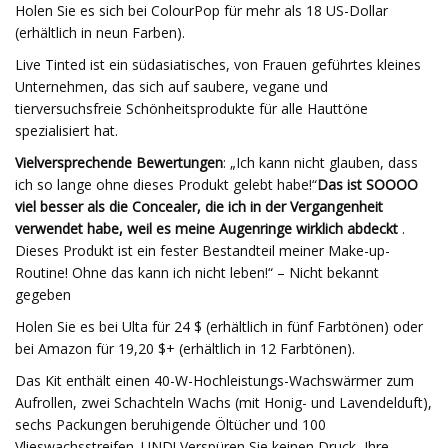
Holen Sie es sich bei ColourPop für mehr als 18 US-Dollar
(erhältlich in neun Farben).
Live Tinted ist ein südasiatisches, von Frauen geführtes kleines
Unternehmen, das sich auf saubere, vegane und
tierversuchsfreie Schönheitsprodukte für alle Hauttöne
spezialisiert hat.
Vielversprechende Bewertungen
: „Ich kann nicht glauben, dass
ich so lange ohne dieses Produkt gelebt habe!“
Das ist SOOOO
viel besser als die Concealer, die ich in der Vergangenheit
verwendet habe, weil es meine Augenringe wirklich abdeckt
.
Dieses Produkt ist ein fester Bestandteil meiner Make-up-
Routine! Ohne das kann ich nicht leben!“ – Nicht bekannt
gegeben
Holen Sie es bei Ulta für 24 $ (erhältlich in fünf Farbtönen) oder
bei Amazon für 19,20 $+ (erhältlich in 12 Farbtönen).
Das Kit enthält einen 40-W-Hochleistungs-Wachswärmer zum
Aufrollen, zwei Schachteln Wachs (mit Honig- und Lavendelduft),
sechs Packungen beruhigende Öltücher und 100
Vlieswachsstreifen. UND! Verspüren Sie keinen Druck, Ihre