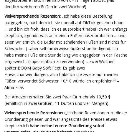
abgestorbene Haut innerhalb von 6–11 Tagen ablöst. (Mit
deutlich weicheren Füßen in zwei Wochen!)
Vielversprechende Rezension:
„Ich habe diese Bestellung
aufgegeben, nachdem ich sie überall auf TikTok gesehen habe
… und bin ich froh, dass ich es ausprobiert habe! Ich war anfangs
skeptisch, irgendetwas an meinen Füßen auszuprobieren … und
seien wir ehrlich, die Bilder mit schälenden Füßen sind nichts für
Schwache :) ..aber seltsamerweise äußerst befriedigend. Ich
habe meine Füße eine Stunde lang wie angegeben in der Tasche
eingeweicht (super einfach zu verwenden) ... zwei Wochen
später BOOM Baby Soft Feet. Es gab zwei
Einweichanwendungen, also habe ich die zweite auf meinen
Füßen verwendet Schwester. 10/10 würde ich empfehlen!!“ –
Alma Elias
Bei Amazon erhalten Sie zwei Paar für mehr als 10,50 $
(erhältlich in zwei Größen, 11 Düften und vier Mengen).
Vielversprechende Rezensionen:
„Ich habe Rezensionen zu dieser
Grundierung gelesen und war angesichts des Preises etwas
skeptisch.
Ich habe meine teurere Grundierung sofort